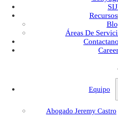
SI
Recursos
Blo
Áreas De Servic
Contactan
Caree
Equipo
Abogado Jeremy Castro