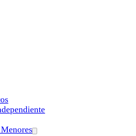
ros
ndependiente
 Menores